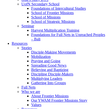
UofN Secondary School
Foundations of Intercultural Studies
School of Frontier Missions
School of Missions
School of Strategic Missions
Seminar
Harvest Multiplication Training
Foundations for Full Nets in Unreached Peoples
– Bali
Resources
Stories
Disciple-Making Movements
Mobilization
Praying and Going
Spreading Good News
Believing and Baptizing
Discipling Disciple-Makers
Multiplying Leaders
Gathering Into Groups
Full Nets
Who we are
About Frontier Missions
Our YWAM Frontier Missions Story
Values