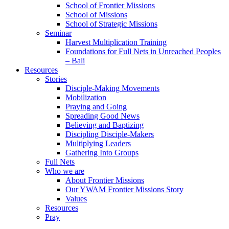
School of Frontier Missions
School of Missions
School of Strategic Missions
Seminar
Harvest Multiplication Training
Foundations for Full Nets in Unreached Peoples
– Bali
Resources
Stories
Disciple-Making Movements
Mobilization
Praying and Going
Spreading Good News
Believing and Baptizing
Discipling Disciple-Makers
Multiplying Leaders
Gathering Into Groups
Full Nets
Who we are
About Frontier Missions
Our YWAM Frontier Missions Story
Values
Resources
Pray