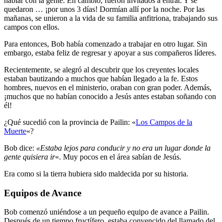
hablar con la gente. En cambio, fueron invitados a entrar. Y se
quedaron … ¡por unos 3 días! Dormían allí por la noche. Por las
mañanas, se unieron a la vida de su familia anfitriona, trabajando sus
campos con ellos.
Para entonces, Bob había comenzado a trabajar en otro lugar. Sin
embargo, estaba feliz de regresar y apoyar a sus compañeros líderes.
Recientemente, se alegró al descubrir que los creyentes locales
estaban bautizando a muchos que habían llegado a la fe. Estos
hombres, nuevos en el ministerio, oraban con gran poder. Además,
¡muchos que no habían conocido a Jesús antes estaban soñando con
él!
¿Qué sucedió con la provincia de Pailin: «
Los Campos de la
Muerte
«?
Bob dice:
«Estaba lejos para conducir y no era un lugar donde la
gente quisiera ir
«. Muy pocos en el área sabían de Jesús.
Era como si la tierra hubiera sido maldecida por su historia.
Equipos de Avance
Bob comenzó uniéndose a un pequeño equipo de avance a Pailin.
Después de un tiempo fructífero, estaba convencido del llamado del