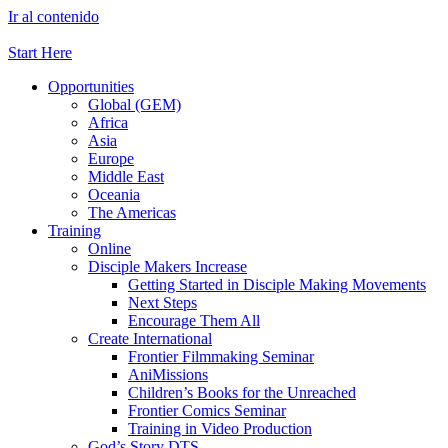
Ir al contenido
Start Here
Opportunities
Global (GEM)
Africa
Asia
Europe
Middle East
Oceania
The Americas
Training
Online
Disciple Makers Increase
Getting Started in Disciple Making Movements
Next Steps
Encourage Them All
Create International
Frontier Filmmaking Seminar
AniMissions
Children’s Books for the Unreached
Frontier Comics Seminar
Training in Video Production
God’s Story DTS