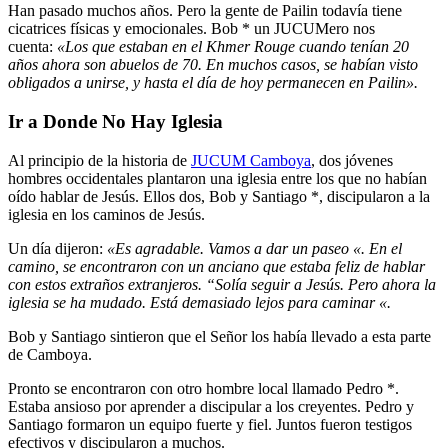
Han pasado muchos años. Pero la gente de Pailin todavía tiene
cicatrices físicas y emocionales. Bob * un JUCUMero nos
cuenta:
«Los que estaban en el Khmer Rouge cuando tenían 20
años ahora son abuelos de 70. En muchos casos, se habían visto
obligados a unirse, y hasta el día de hoy permanecen en Pailin».
Ir a Donde No Hay Iglesia
Al principio de la historia de
JUCUM Camboya
, dos jóvenes
hombres occidentales plantaron una iglesia entre los que no habían
oído hablar de Jesús. Ellos dos, Bob y Santiago *, discipularon a la
iglesia en los caminos de Jesús.
Un día dijeron:
«Es agradable. Vamos a dar un paseo «. En el
camino, se encontraron con un anciano que estaba feliz de hablar
con estos extraños extranjeros. “Solía ​​seguir a Jesús. Pero ahora la
iglesia se ha mudado. Está demasiado lejos para caminar «.
Bob y Santiago sintieron que el Señor los había llevado a esta parte
de Camboya.
Pronto se encontraron con otro hombre local llamado Pedro *.
Estaba ansioso por aprender a discipular a los creyentes. Pedro y
Santiago formaron un equipo fuerte y fiel. Juntos fueron testigos
efectivos y discipularon a muchos.