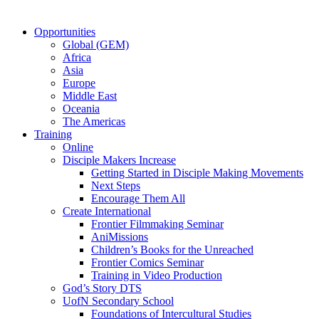
Opportunities
Global (GEM)
Africa
Asia
Europe
Middle East
Oceania
The Americas
Training
Online
Disciple Makers Increase
Getting Started in Disciple Making Movements
Next Steps
Encourage Them All
Create International
Frontier Filmmaking Seminar
AniMissions
Children’s Books for the Unreached
Frontier Comics Seminar
Training in Video Production
God’s Story DTS
UofN Secondary School
Foundations of Intercultural Studies