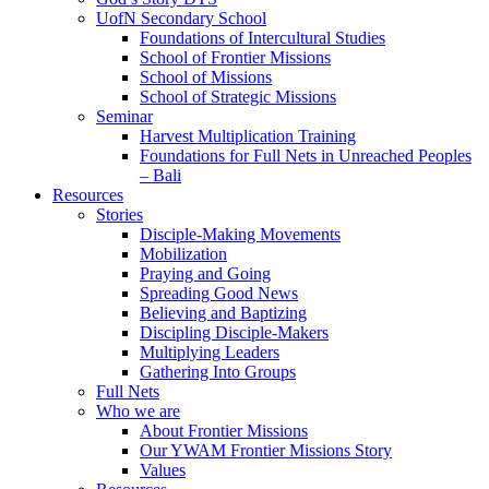
UofN Secondary School
Foundations of Intercultural Studies
School of Frontier Missions
School of Missions
School of Strategic Missions
Seminar
Harvest Multiplication Training
Foundations for Full Nets in Unreached Peoples
– Bali
Resources
Stories
Disciple-Making Movements
Mobilization
Praying and Going
Spreading Good News
Believing and Baptizing
Discipling Disciple-Makers
Multiplying Leaders
Gathering Into Groups
Full Nets
Who we are
About Frontier Missions
Our YWAM Frontier Missions Story
Values