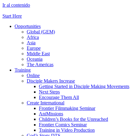
Ir al contenido
Start Here
Opportunities
Global (GEM)
Africa
Asia
Europe
Middle East
Oceania
The Americas
Training
Online
Disciple Makers Increase
Getting Started in Disciple Making Movements
Next Steps
Encourage Them All
Create International
Frontier Filmmaking Seminar
AniMissions
Children’s Books for the Unreached
Frontier Comics Seminar
Training in Video Production
God’s Story DTS