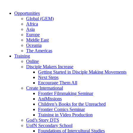
Opportunities
Global (GEM)
Africa
Asia
Europe
Middle East
Oceania
The Americas
Training
Online
Disciple Makers Increase
Getting Started in Disciple Making Movements
Next Steps
Encourage Them All
Create International
Frontier Filmmaking Seminar
AniMissions
Children’s Books for the Unreached
Frontier Comics Seminar
Training in Video Production
God’s Story DTS
UofN Secondary School
Foundations of Intercultural Studies