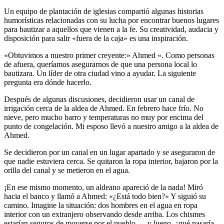
Un equipo de plantación de iglesias compartió algunas historias
humorísticas relacionadas con su lucha por encontrar buenos lugares
para bautizar a aquellos que vienen a la fe. Su creatividad, audacia y
disposición para salir «fuera de la caja» es una inspiración.
«Obtuvimos a nuestro primer creyente:» Ahmed «. Como personas
de afuera, queríamos asegurarnos de que una persona local lo
bautizara. Un líder de otra ciudad vino a ayudar. La siguiente
pregunta era dónde hacerlo.
Después de algunas discusiones, decidieron usar un canal de
irrigación cerca de la aldea de Ahmed. En febrero hace frío. No
nieve, pero mucho barro y temperaturas no muy por encima del
punto de congelación. Mi esposo llevó a nuestro amigo a la aldea de
Ahmed.
Se decidieron por un canal en un lugar apartado y se aseguraron de
que nadie estuviera cerca. Se quitaron la ropa interior, bajaron por la
orilla del canal y se metieron en el agua.
¡En ese mismo momento, un aldeano apareció de la nada! Miró
hacia el banco y llamó a Ahmed: «¿Está todo bien?» Y siguió su
camino. Imagine la situación: dos hombres en el agua en ropa
interior con un extranjero observando desde arriba. Los chismes
estarían seguros de moverse por el pueblo … y luego, ¿qué pasaría