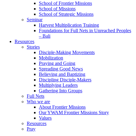
School of Frontier Missions
School of Missions
School of Strategic Missions
Seminar
Harvest Multiplication Training
Foundations for Full Nets in Unreached Peoples
– Bali
Resources
Stories
Disciple-Making Movements
Mobilization
Praying and Going
Spreading Good News
Believing and Baptizing
Discipling Disciple-Makers
Multiplying Leaders
Gathering Into Groups
Full Nets
Who we are
About Frontier Missions
Our YWAM Frontier Missions Story
Values
Resources
Pray